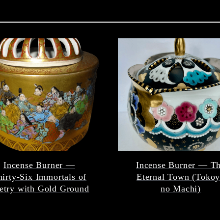
Incense Burner —
Incense Burner — T
hirty-Six Immortals of
Eternal Town (Toko
etry with Gold Ground
no Machi)