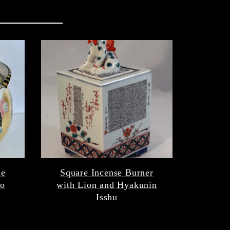
he
Square Incense Burner
yo
with Lion and Hyakunin
Isshu