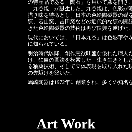
の特産品である「陶石」を用いて窯を開き
「九谷焼」が誕生した。九谷焼は、色彩が
描き味を特徴とし、日本の色絵陶磁器の礎
窯、若山窯、吉田窯などの近代的な窯の開
きた色絵陶磁器の技術は再び復興を遂げた
現代においては、「日本九谷」は色彩華や
に知られている。
明治時代以降、創作意欲旺盛な優れた職人
け、独自の画法を模索した。生き生きとし
る釉薬技術、そして立体表現を取り入れた
の先駆けを築いた。
嶋崎陶器は1972年に創業され、多くの知
Art Work