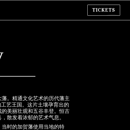
TICKETS
y
大藩。精通文化艺术的历代藩主
的工艺王国。这片土壤孕育出的
成的美丽壮观和五谷丰登。恒古
县，散发着浓郁的艺术气息。
村，当时的加贺藩使用当地的特