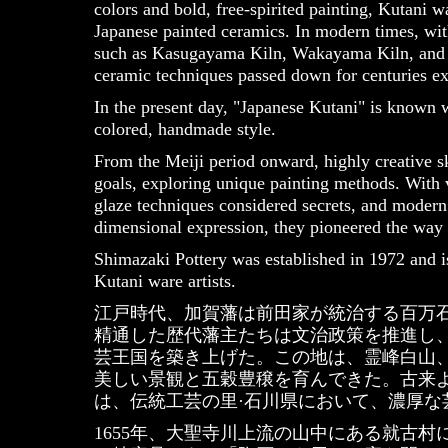
colors and bold, free-spirited painting, Kutani w
Japanese painted ceramics. In modern times, wit
such as Kasugayama Kiln, Wakayama Kiln, and Y
ceramic techniques passed down for centuries ex
In the present day, "Japanese Kutani" is known 
colored, handmade style.
From the Meiji period onward, highly creative sk
goals, exploring unique painting methods. With v
glaze techniques considered secrets, and modern
dimensional expression, they pioneered the way
Shimazaki Pottery was established in 1972 and 
Kutani ware artists.
江戸時代、加賀藩は前田家が統治する百万
精通した歴代藩主たちは文治政策を推進し
芸王国を築き上げた。この地は、霊峰白山
美しい景観と五穀豊穣を育んできた。古来
は、伝統工芸の里·石川県において、濃厚な
1655年、大聖寺川上流の山中にある就古