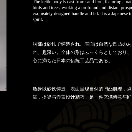
The kettle body is cast from sand iron, featuring a na
birds and trees, evoking a profound and distant prosp
exquisitely designed handle and lid. It is a Japanese tr
spirit.
胴部は砂鉄で鋳造され、表面は自然な凹凸のあ
れ、趣深い。全体の形はふっくらとしており、
心に満ちた日本の伝統工芸品である。
瓶身以砂铁铸造，表面呈现自然的凹凸肌理，点
满，提梁与壶盖设计精巧，是一件充满诗意与匠