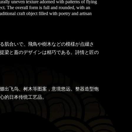
turally uneven texture adorned with patterns of flying
ect. The overall form is full and rounded, with an
aditional craft object filled with poetry and artisan
る肌合いで、飛鳥や樹木などの模様が点綴さ
提梁と蓋のデザインは精巧である。詩情と匠の
缀出飞鸟、树木等图案，意境悠远。整器造型饱
心的日本传统工艺品。