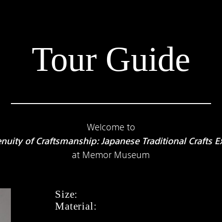
Tour Guide
Welcome to
nuity of Craftsmanship: Japanese Traditional Crafts E
at Memor Museum
Size:
Material: