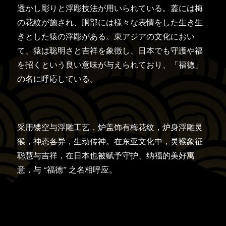
透かし彫りと浮彫技法が用いられている。蓋には梅
の花紋が施され、胴部には様々な表情をした生き生
きとした猿の浮彫がある。東アジアの文化におい
て、猿は聡明さと吉祥を象徴し、日本でも守護や福
を招くという良い意味が与えられており、「福德」
の名に呼応している。
采用镂空与浮雕工艺，炉盖饰有梅花纹，炉身浮雕灵
猴，神态各异，生动传神。在东亚文化中，灵猴象征
聪慧与吉祥，在日本也被赋予守护、纳福的美好寓
意，与 “福德” 之名相呼应。