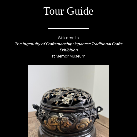
Tour Guide
Welcome to
The Ingenuity of Craftsmanship: Japanese Traditional Crafts
Exhibition
at Memor Museum